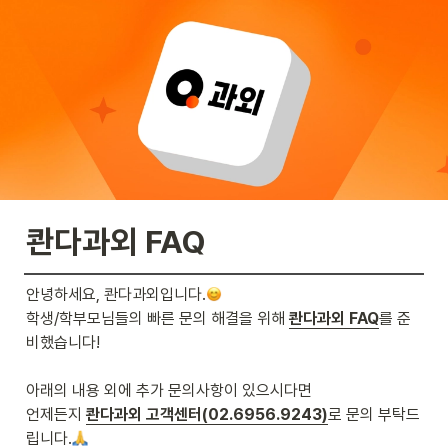
콴다과외 FAQ
안녕하세요, 콴다과외입니다.
학생/학부모님들의 빠른 문의 해결을 위해 
콴다과외 FAQ
를 준
비했습니다! 

아래의 내용 외에 추가 문의사항이 있으시다면 

언제든지 
콴다과외 고객센터(02.6956.9243)
로 문의 부탁드
립니다.